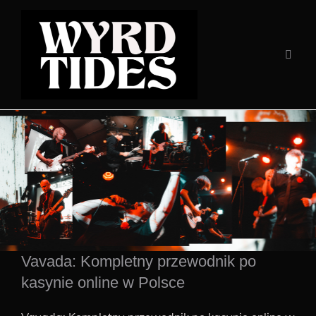
Vavada: Kompletny przewodnik po
kasynie online w Polsce