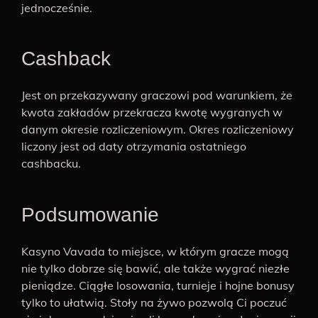
jednocześnie.
Cashback
Jest on przekazywany graczowi pod warunkiem, że
kwota zakładów przekracza kwotę wygranych w
danym okresie rozliczeniowym. Okres rozliczeniowy
liczony jest od daty otrzymania ostatniego
cashbacku.
Podsumowanie
Kasyno Vavada to miejsce, w którym gracze mogą
nie tylko dobrze się bawić, ale także wygrać niezłe
pieniądze. Ciągłe losowania, turnieje i hojne bonusy
tylko to ułatwią. Stoły na żywo pozwolą Ci poczuć