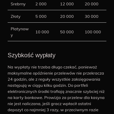
Srebrny
2 000
12 000
20 000
Złoty
5 000
20 000
30 000
Platynow
10 000
50 000
100 000
y
Szybkość wypłaty
Na wypłaty nie trzeba długo czekać, ponieważ
maksymalne opóźnienie przelewów nie przekracza
24 godzin, ale z reguły wszystkie zaksięgowania
następują w ciągu kilku godzin. Do portfeli
elektronicznych środki trafiają znacznie szybciej niż
na karty bankowe. Prowizja za przelew dla kasyna
nie jest naliczana, jeśli gracz wpłacił ostatni
depozyt co najmniej 3 razy, w przeciwnym razie