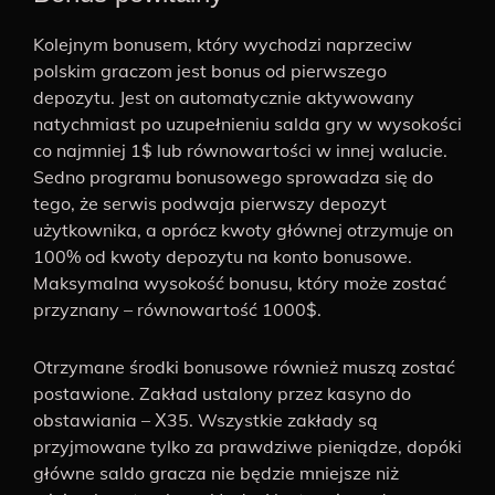
Kolejnym bonusem, który wychodzi naprzeciw
polskim graczom jest bonus od pierwszego
depozytu. Jest on automatycznie aktywowany
natychmiast po uzupełnieniu salda gry w wysokości
co najmniej 1$ lub równowartości w innej walucie.
Sedno programu bonusowego sprowadza się do
tego, że serwis podwaja pierwszy depozyt
użytkownika, a oprócz kwoty głównej otrzymuje on
100% od kwoty depozytu na konto bonusowe.
Maksymalna wysokość bonusu, który może zostać
przyznany – równowartość 1000$.
Otrzymane środki bonusowe również muszą zostać
postawione. Zakład ustalony przez kasyno do
obstawiania – Х35. Wszystkie zakłady są
przyjmowane tylko za prawdziwe pieniądze, dopóki
główne saldo gracza nie będzie mniejsze niż