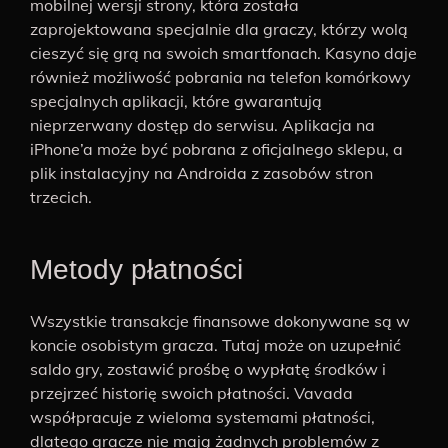
mobilnej wersji strony, która została
zaprojektowana specjalnie dla graczy, którzy wolą
cieszyć się grą na swoich smartfonach. Kasyno daje
również możliwość pobrania na telefon komórkowy
specjalnych aplikacji, które gwarantują
nieprzerwany dostęp do serwisu. Aplikacja na
iPhone’a może być pobrana z oficjalnego sklepu, a
plik instalacyjny na Androida z zasobów stron
trzecich.
Metody płatności
Wszystkie transakcje finansowe dokonywane są w
koncie osobistym gracza. Tutaj może on uzupełnić
saldo gry, zostawić prośbę o wypłatę środków i
przejrzeć historię swoich płatności. Vavada
współpracuje z wieloma systemami płatności,
dlatego gracze nie mają żadnych problemów z