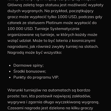
Główną zaletą tego statusu jest możliwość wypłaty
dużych wygranych. Na przykład, początkujący
gracz może wypłacić tylko 1000 USD, podczas gdy
członek ze statusem Platinum może wypłacić do
100 000 USD. Turnieje Systematycznie
organizowane są turnieje, w których każdy może
wziąć udział. Może to być loteria z kosmicznymi
nagrodami, jak również zwykły turniej na slotach.
Nagrodą może być wszystko:
Darmowe spiny;
Środki bonusowe;
Punkty do programu VIP.
Warunki turniejów na automatach są bardzo
proste: ten, kto postawił najwięcej zakładów,
wygrywa i zgarnia długo wyczekiwaną wygraną.
Czasami nagroda jest dzielona na kilku graczy