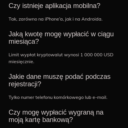
Czy istnieje aplikacja mobilna?
Tak, zarówno na iPhone’a, jak i na Androida.
Jaką kwotę mogę wypłacić w ciągu
miesiąca?
Limit wypłat kryptowalut wynosi 1 000 000 USD
miesięcznie.
Jakie dane muszę podać podczas
rejestracji?
Tylko numer telefonu komórkowego lub e-mail.
Czy mogę wypłacić wygraną na
moją kartę bankową?