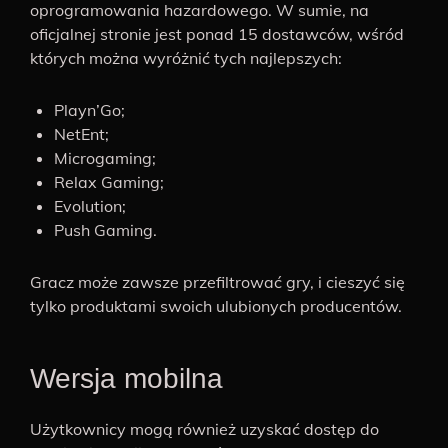
oprogramowania hazardowego. W sumie, na
oficjalnej stronie jest ponad 15 dostawców, wśród
których można wyróżnić tych najlepszych:
Playn’Go;
NetEnt;
Microgaming;
Relax Gaming;
Evolution;
Push Gaming.
Gracz może zawsze przefiltrować gry, i cieszyć się
tylko produktami swoich ulubionych producentów.
Wersja mobilna
Użytkownicy mogą również uzyskać dostęp do