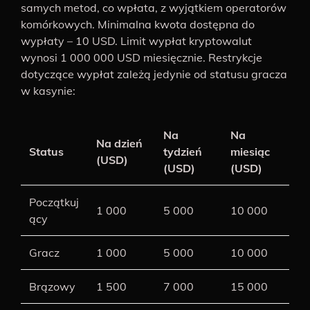
samych metod, co wpłata, z wyjątkiem operatorów
komórkowych. Minimalna kwota dostępna do
wypłaty – 10 USD. Limit wypłat kryptowalut
wynosi 1 000 000 USD miesięcznie. Restrykcje
dotyczące wypłat zależą jedynie od statusu gracza
w kasynie:
Na
Na
Na dzień
Status
tydzień
miesiąc
(USD)
(USD)
(USD)
Początkuj
1 000
5 000
10 000
ący
Gracz
1 000
5 000
10 000
Brązowy
1 500
7 000
15 000