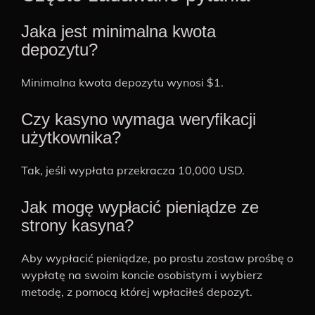
Jaka jest minimalna kwota
depozytu?
Minimalna kwota depozytu wynosi $1.
Czy kasyno wymaga weryfikacji
użytkownika?
Tak, jeśli wypłata przekracza 10,000 USD.
Jak mogę wypłacić pieniądze ze
strony kasyna?
Aby wypłacić pieniądze, po prostu zostaw prośbę o
wypłatę na swoim koncie osobistym i wybierz
metodę, z pomocą której wpłaciłeś depozyt.