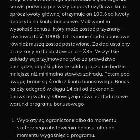
serwis podwaja pierwszy depozyt użytkownika, a
oprócz kwoty głównej otrzymuje on 100% od kwoty
depozytu na konto bonusowe. Maksymalna
wysokość bonusu, który może zostać przyznany –
równowartość 1000$. Otrzymane środki bonusowe
również muszą zostać postawione. Zakład ustalony
przez kasyno do obstawiania – Х35. Wszystkie
zakłady są przyjmowane tylko za prawdziwe
pieniądze, dopóki główne saldo gracza nie będzie
mniejsze niż minimalna stawka zakładu. Potem pod
uwagę brane są środki z konta bonusowego. Bonus
należy odegrać w ciągu 14 dni od dokonania
pierwszej wpłaty. Obowiązują również dodatkowe
warunki programu bonusowego
Wypłaty są ograniczone albo do momentu
skutecznego obstawienia bonusu, albo do
momentu wygaśnięcia programu.