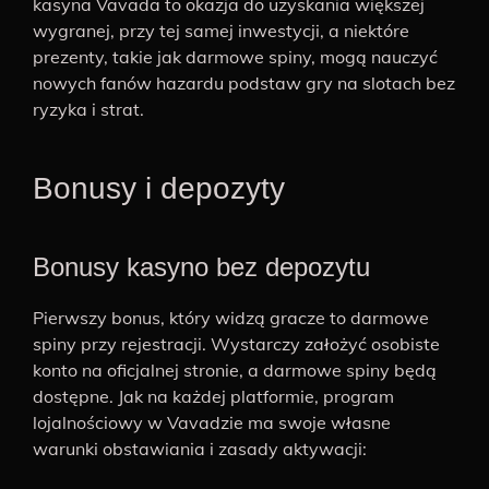
kasyna Vavada to okazja do uzyskania większej
wygranej, przy tej samej inwestycji, a niektóre
prezenty, takie jak darmowe spiny, mogą nauczyć
nowych fanów hazardu podstaw gry na slotach bez
ryzyka i strat.
Bonusy i depozyty
Bonusy kasyno bez depozytu
Pierwszy bonus, który widzą gracze to darmowe
spiny przy rejestracji. Wystarczy założyć osobiste
konto na oficjalnej stronie, a darmowe spiny będą
dostępne. Jak na każdej platformie, program
lojalnościowy w Vavadzie ma swoje własne
warunki obstawiania i zasady aktywacji: