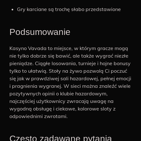
Gry karciane są trochę słabo przedstawione
Podsumowanie
Kasyno Vavada to miejsce, w którym gracze mogą
nie tylko dobrze się bawić, ale także wygrać niezłe
pieniądze. Ciągłe losowania, turnieje i hojne bonusy
tylko to ułatwią. Stoły na żywo pozwolą Ci poczuć
się jak w prawdziwej sali hazardowej, pełnej emocji
i pragnienia wygranej. W sieci można znaleźć wiele
pozytywnych opinii o klubie hazardowym,
najczęściej użytkownicy zwracają uwagę na
wygodną obsługę i ciekawe, kolorowe sloty z
odpowiednimi zwrotami.
Często zadawane pytania