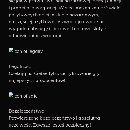
się jak w prawdziwej sali hazardowej, pełnej emocji
i pragnienia wygranej. W sieci można znaleźć wiele
pozytywnych opinii o klubie hazardowym,
najczęściej użytkownicy zwracają uwagę na
wygodną obsługę i ciekawe, kolorowe sloty z
odpowiednimi zwrotami.
Legalność
Czekają na Ciebie tylko certyfikowane gry
najlepszych producentów!
Bezpieczeństwo
Potwierdzone bezpieczeństwo i absolutna
uczciwość. Zawsze jesteś bezpieczny!